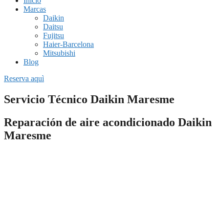
Inicio
Marcas
Daikin
Daitsu
Fujitsu
Haier-Barcelona
Mitsubishi
Blog
Reserva aquì
Servicio Técnico Daikin Maresme
Reparación de aire acondicionado Daikin
Maresme
Si necesitas una empresa fiable de
reparación de aire
acondicionado en
Maresme
o estás buscando una instalación
completa de un sistema de climatización, nuestros servicios técnicos
pueden ayudarte.
Todo el personal de nuestras empresas están especializados en dar
soporte rápido y profesional a cualquier avería que presente tu
equipo de climatización.