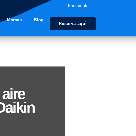
Facebook
Marcas
Blog
Reserva aquì
ló
aire
Daikin