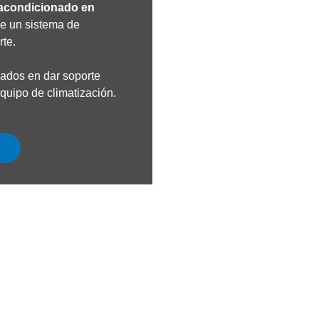
 acondicionado en
e un sistema de
rte.
zados en dar soporte
equipo de climatización.