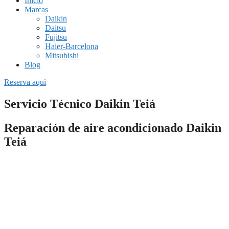
Inicio
Marcas
Daikin
Daitsu
Fujitsu
Haier-Barcelona
Mitsubishi
Blog
Reserva aquì
Servicio Técnico Daikin Teiá
Reparación de aire acondicionado Daikin
Teiá
Si necesitas una empresa fiable de
reparación de aire
acondicionado en Teiá
o estás buscando una instalación completa
de un sistema de climatización, nuestros servicios técnicos pueden
ayudarte.
Todo el personal de nuestras empresas están especializados en dar
soporte rápido y profesional a cualquier avería que presente tu
equipo de climatización.