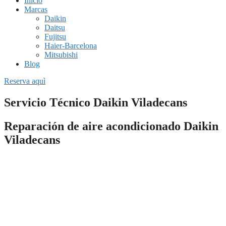
Inicio
Marcas
Daikin
Daitsu
Fujitsu
Haier-Barcelona
Mitsubishi
Blog
Reserva aquì
Servicio Técnico Daikin Viladecans
Reparación de aire acondicionado Daikin
Viladecans
Si necesitas una empresa fiable de
reparación de aire
acondicionado en Viladecans
o estás buscando una instalación
completa de un sistema de climatización, nuestros servicios técnicos
pueden ayudarte.
Todo el personal de nuestras empresas están especializados en dar
soporte rápido y profesional a cualquier avería que presente tu
equipo de climatización.