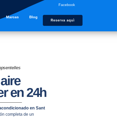
Facebook
Marcas
Blog
Reserva aquì
mpsentelles
aire
r en 24h
 acondicionado en Sant
ión completa de un