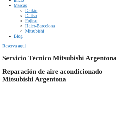
Inicio
Marcas
Daikin
Daitsu
Fujitsu
Haier-Barcelona
Mitsubishi
Blog
Reserva aquì
Servicio Técnico Mitsubishi Argentona
Reparación de aire acondicionado
Mitsubishi Argentona
Si necesitas una empresa fiable de
reparación de aire
acondicionado Mitsubishi en
Argentona
o estás buscando una
instalación completa de un sistema de climatización, nuestros
servicios técnicos pueden ayudarte.
Todo el personal de nuestras empresas están especializados en dar
soporte rápido y profesional a cualquier avería que presente tu
equipo de climatización.