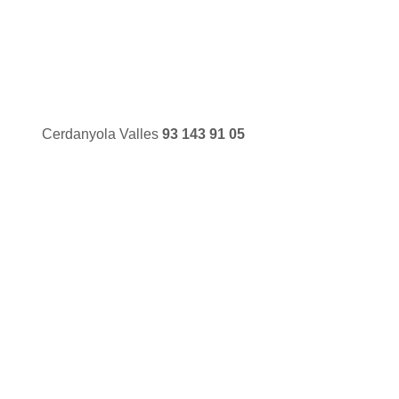
Atención telefónica
Lunes a Domingo de 7:30 a
21:00
atendemos su incidencia
en los teléfonos
de
Cerdanyola Valles
93 143 91 05