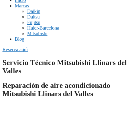
Inicio
Marcas
Daikin
Daitsu
Fujitsu
Haier-Barcelona
Mitsubishi
Blog
Reserva aquì
Servicio Técnico Mitsubishi Llinars del
Valles
Reparación de aire acondicionado
Mitsubishi Llinars del Valles
Si necesitas una empresa fiable de
reparación de aire
acondicionado Mitsubishi en
Llinars del Valles
o estás buscando
una instalación completa de un sistema de climatización, nuestros
servicios técnicos pueden ayudarte.
Todo el personal de nuestras empresas están especializados en dar