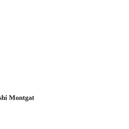
shi Montgat
o Mitsubishi en
Montgat
o estás buscando una instalación completa de
orte rápido y profesional a cualquier avería que presente tu equipo de c