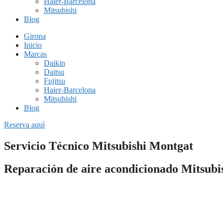
Haier-Barcelona
Mitsubishi
Blog
Girona
Inicio
Marcas
Daikin
Daitsu
Fujitsu
Haier-Barcelona
Mitsubishi
Blog
Reserva aquì
Servicio Técnico Mitsubishi Montgat
Reparación de aire acondicionado Mitsubi
Si necesitas una empresa fiable de
reparación de aire acondicionad
ayudarte.
Todo el personal de nuestras empresas están especializados en dar sop