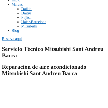
Inicio
Marcas
Daikin
Daitsu
Fujitsu
Haier-Barcelona
Mitsubishi
Blog
Reserva aquì
Servicio Técnico Mitsubishi Sant Andreu
Barca
Reparación de aire acondicionado
Mitsubishi Sant Andreu Barca
Si necesitas una empresa fiable de
reparación de aire
acondicionado Mitsubishi en
Sant Andreu Barca
o estás
buscando una instalación completa de un sistema de climatización,
nuestros servicios técnicos pueden ayudarte.
Todo el personal de nuestras empresas están especializados en dar