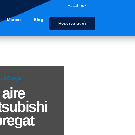
Facebook
Marcas
Blog
Reserva aquì
 Llobregat
aire
subishi
bregat