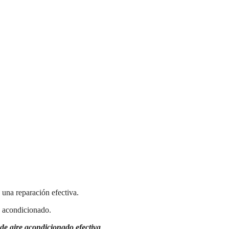
a una reparación efectiva.
e acondicionado.
 de aire acondicionado efectiva
.