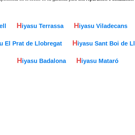
H
H
ell
iyasu Terrassa
iyasu Viladecans
H
u El Prat de Llobregat
iyasu Sant Boi de L
H
H
iyasu Badalona
iyasu Mataró