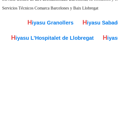
Servicios Técnicos Comarca Barcelones y Baix Llobregat
H
H
iyasu Granollers
iyasu Sabad
H
H
iyasu L'Hospitalet de Llobregat
iyas