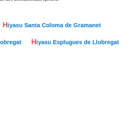
H
iyasu Santa Coloma de Gramanet
H
lobregat
iyasu Esplugues de Llobregat