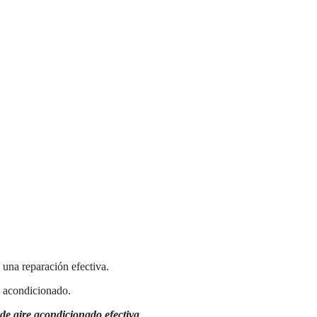
a una reparación efectiva.
e acondicionado.
 de aire acondicionado efectiva
.