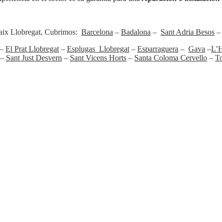
 Baix Llobregat, Cubrimos:
Barcelona
–
Badalona
–
Sant Adria Besos
–
El Prat Llobregat
–
Esplugas Llobregat
–
Esparraguera
–
Gava
–
L’H
–
Sant Just Desvern
–
Sant Vicens Horts
–
Santa Coloma Cervello
–
To