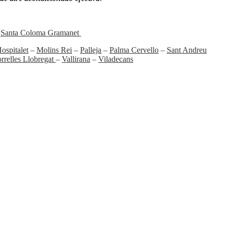
–
Santa Coloma Gramanet
ospitalet
–
Molins Rei
–
Palleja
–
Palma Cervello
–
Sant Andreu
rrelles Llobregat
–
Vallirana
–
Viladecans