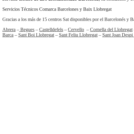
Servicios Técnicos Comarca Barcelones y Baix Llobregat
Gracias a los más de 15 centros Sat disponibles por el Barcelonés y
Abrera
–
Begues
–
Castelldefels
–
Cervello
–
Cornella del Llobregat
Barca
–
Sant Boi Llobregat
–
Sant Feliu Llobregat
–
Sant Joan Despi