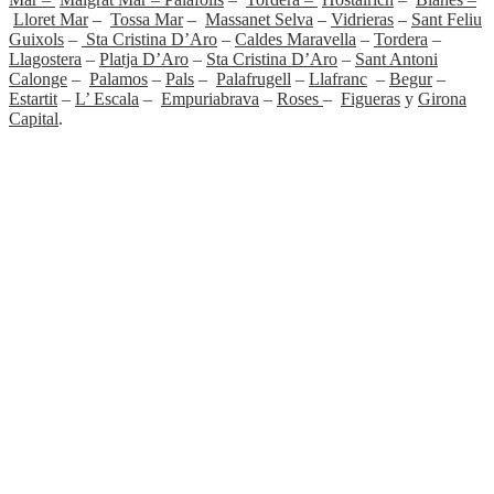
Lloret Mar
–
Tossa Mar
–
Massanet Selva
–
Vidrieras
–
Sant Feliu
Guixols
–
Sta Cristina D’Aro
–
Caldes Maravella
–
Tordera
–
Llagostera
–
Platja D’Aro
–
Sta Cristina D’Aro
–
Sant Antoni
Calonge
–
Palamos
–
Pals
–
Palafrugell
–
Llafranc
–
Begur
–
Estartit
–
L’ Escala
–
Empuriabrava
–
Roses
–
Figueras
y
Girona
Capital
.